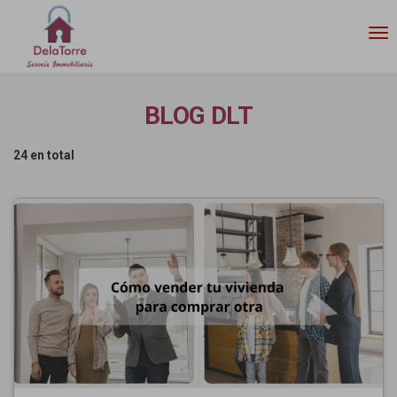
Tog
nav
BLOG DLT
24 en total