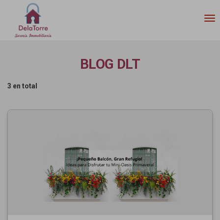
Tog
nav
BLOG DLT
3 en total