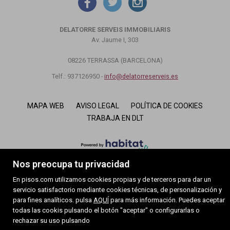
DELATORRE SERVEIS IMMOBILIARIS
Av. Jaume I, 303
08226 TERRASSA (BARCELONA)
Telf.: 937126950 -
info@delatorreserveis.es
MAPA WEB
AVISO LEGAL
POLÍTICA DE COOKIES
TRABAJA EN DLT
Nos preocupa tu privacidad
En pisos.com utilizamos cookies propias y de terceros para dar un
servicio satisfactorio mediante cookies técnicas, de personalización y
para fines analíticos. pulsa
AQUÍ
para más información. Puedes aceptar
todas las cookis pulsando el botón "aceptar" o configurarlas o
1
rechazar su uso pulsando